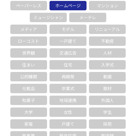
ペーパーレス
ホームページ
マンション
ミュージシャン
メーテレ
メディア
モデル
リニューアル
ローコスト
一戸建て
不動産
世界観
交通広告
人材
住まい
住宅
入学式
公的機関
再開発
動画
化粧品
卒業式
取材
和菓子
地域連携
外国人
大学
女性
学生
家電
戸建て
採用
新事業
新卒採用
新店舗