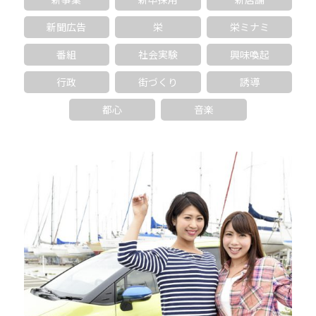
新聞広告
栄
栄ミナミ
番組
社会実験
興味喚起
行政
街づくり
誘導
都心
音楽