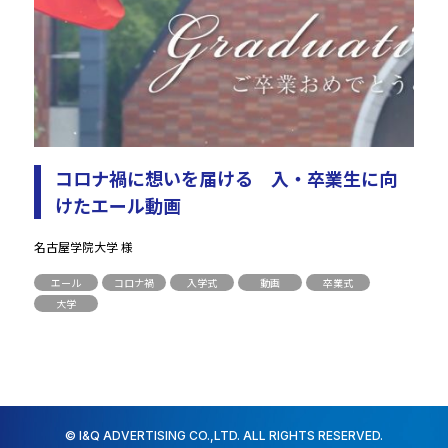
コロナ禍に想いを届ける 入・卒業生に向
けたエール動画
名古屋学院大学 様
エール
コロナ禍
入学式
動画
卒業式
大学
© I&Q ADVERTISING CO.,LTD. ALL RIGHTS RESERVED.