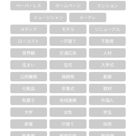
ペーパーレス
ホームページ
マンション
ミュージシャン
メーテレ
メディア
モデル
リニューアル
ローコスト
一戸建て
不動産
世界観
交通広告
人材
住まい
住宅
入学式
公的機関
再開発
動画
化粧品
卒業式
取材
和菓子
地域連携
外国人
大学
女性
学生
家電
戸建て
採用
新事業
新卒採用
新店舗