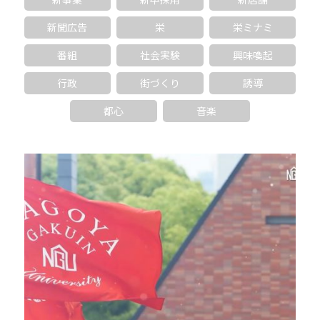
新聞広告
栄
栄ミナミ
番組
社会実験
興味喚起
行政
街づくり
誘導
都心
音楽