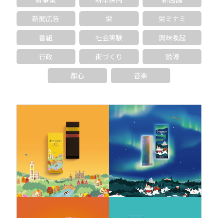
新聞広告
栄
栄ミナミ
番組
社会実験
興味喚起
行政
街づくり
誘導
都心
音楽