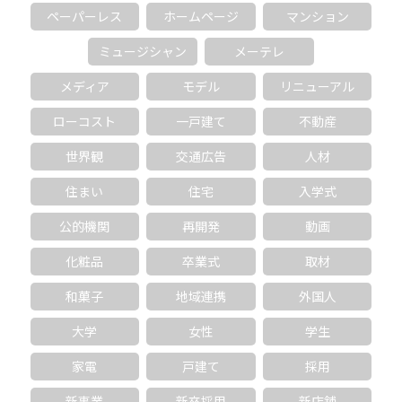
ペーパーレス
ホームページ
マンション
ミュージシャン
メーテレ
メディア
モデル
リニューアル
ローコスト
一戸建て
不動産
世界観
交通広告
人材
住まい
住宅
入学式
公的機関
再開発
動画
化粧品
卒業式
取材
和菓子
地域連携
外国人
大学
女性
学生
家電
戸建て
採用
新事業
新卒採用
新店舗